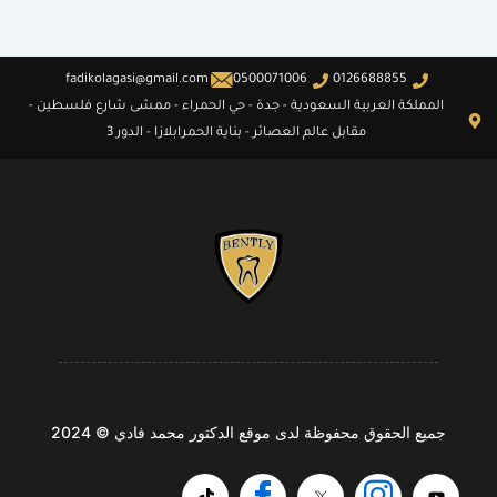
fadikolagasi@gmail.com
0500071006
0126688855
المملكة العربية السعودية - جدة - حي الحمراء - ممشى شارع فلسطين -
مقابل عالم العصائر - بناية الحمرابلازا - الدور 3
جميع الحقوق محفوظة لدى موقع الدكتور محمد فادي © 2024