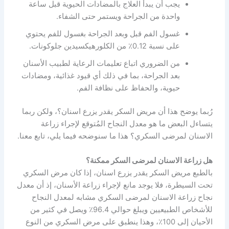
يجب أن يبدأ العلاج بالمضادات الحيوية قبل ساعة
واحدة من الجراحة ويستمر حتى الشفاء.
غسول الفم قبل وبعد الجراحة بغسول للفم يحتوي
على نسبة 0.12٪ من الكلورهيكسيدين جلوكونات.
من الضروري اتباع تعليمات الرعاية لطبيب الأسنان
بعد الجراحة، بما في ذلك أي قيود غذائية، ومضادات
حيوية، والحفاظ على نظافة الفم.
رُبما يوضح هذا أن مريض السكر يقدر يزرع اسنان؟، ولكن ربما
يتساءل البعض ما هو معدل النجاح المُتوقع لإجراء زراعة
الاسنان لمرضى السكري؟ هذا ما سنوضحه فيما يلي، تابع معنا.
هل زراعة الاسنان لمرضى السكر ممكنة؟
بالطبع مريض السكر يقدر يزرع اسنان، إذا كان مرض السكري
تحت السيطرة، فلا يوجد مانع لإجراء زراعة الأسنان، إذ أن معدل
نجاح زراعة الاسنان لمرضى السكري مشابه لمعدل النجاح
للأشخاص الطبيعيين ويبلغ حوالي 96.4٪ ويصل في كثير من
الأحيان إلى 100٪، وهذا ينطبق على مرض السكري من النوع