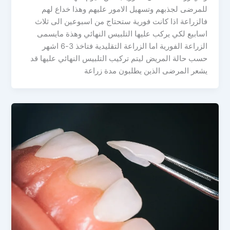
للمرضى لجذبهم وتسهيل الامور عليهم وهذا خداع لهم
فالزراعة اذا كانت فورية ستحتاج من اسبوعين الى ثلاث
اسابيع لكي يركب عليها التلبيس النهائي وهذة مايسمى
الزراعة الفورية اما الزراعة التقليدية فتاخذ 3-6 اشهر
حسب حالة المريض ليتم تركيب التلبيس النهائي عليها قد
يشعر المرضى الذين يطلبون مدة زراعة