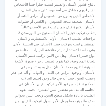
بالتاج.قشور الأسنان والفينير ليست خياراً جيداً للأشخاص
الذين لديهم مشاكل في أسنانهم، على سبيل المثال،
الأشخاص الذين يعانون من التسوس أو أمراض اللثة، أو
الأسنان الضعيفة نتيجة التسوس، أو الكسر، أو حشوات
الأسنان الكبيرة.كيف يتم تركيب فينير الأسنان؟غالباً،
يتطلب تركيب فينير الأسنان المصنوع من البورسلان 3
مراجعات لطبيب الأسنان، الأولى للاستشارة، والاثنتان
المتبقيتان لصنع وتركيب فينير الأسنان. في الجلسة الأولى،
وهي جلسة الاستشارة، يتم مناقشة الخيارات المتاحة من
أنواع فينير الأسنان، وهل من الآمن تركيب فينير الأسنان
للحالة المعروضة، كما يقوم الطبيب بإجراء صورة الأشعة
السينية، لتقييم صحة الأسنان، مثل وجود تسوس في
الأسنان، أو وجود أمراض في اللثة، أو التهاب أو ألم في جذر
وعصب السن، حيث أنه في حال وجود إحدى الحالات
المذكورة، فإنه من غير الآمن تركيب فينير الأسنان.في
الجلسة الثانية، يتم تحضير السن للقشرة، بحيث يقوم
الطبيب بإعادة تشكيل سطح السن، ونحت السن بحوالي
نصف مللميتر، مما يجعل الأمر أسهل لتركيب الفينير. من