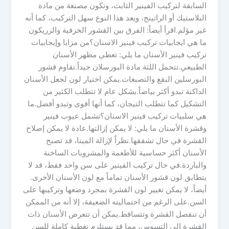
السابقة لتركيب الفينير الثابت، وتكون مصنعة من مادة
البلاستيك أو الراتينج، ويعد هذا النوع سهل التركيب، كما أنه
غير مؤلم.اقرأ أيضاً: الفرق بين القشور الخزفية والزريكون
ما هي ايجابيات تركيب فينير الاسنان؟من مزايا وإيجابيات
تركيب فينير الأسنان ما يلي: تعطي مظهر الأسنان
الطبيعي.تتحمل اللثة مادة البورسلان جيداً.تقاوم قشور
البورسلين البقع والتصبغات.يمكن اختيار لون لجعل الأسنان
الداكنة تبدو أكثر بياضاً.بشكل عام لا تتطلب الكثير من
التشكيل كما تتطلب التيجان، كما أنها أقوى وتبدو أفضل.ما
هي سلبيات تركيب فينير الاسنان؟تشمل عيوب فينير
وقشرة الأسنان ما يلي: لا يمكن إزالتها.عادة لا يمكن إصلاح
القشرة في حال تشققها.نظراً لإزالة المينا، قد تصبح
الأسنان أكثر حساسية للأطعمة والمشروبات الساخنة
والباردة.في حال تركيب الفينير على سن واحد فقط، قد لا
يتطابق لون قشور الأسنان تماماً مع لون الأسنان الأخرى.
أيضاً، لا يمكن تغيير لون القشرة بمجرد وضعها وتركيبها على
السن.على الرغم من احتماليته الضعيفة، إلا أنه من الممكن
أن تنفصل القشرة وتتساقط.يمكن أن تتعرض الأسنان ذات
القشرة إلى التسوس، مما قد يستلزم تغطية كاملة للسن