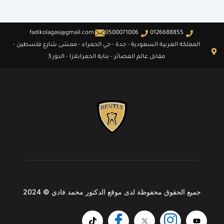
fadikolagasi@gmail.com
0500071006
0126688855
المملكة العربية السعودية - جدة - حي الحمراء - ممشى شارع فلسطين -
مقابل عالم العصائر - بناية الحمرابلازا - الدور 3
جميع الحقوق محفوظة لدى موقع الدكتور محمد فادي © 2024