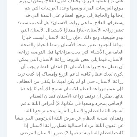
على نوع عملية الزرع ، يختلف طول العلاج. يمكن أن يؤثر
موقع الغرسات المراد وضعها وعدد الغرسات التي يتم
إدخالها والحاجة إلى ترقيع العظام على المدة التي قد
يستغرقها العلاج. ما هي زراعة الاسنان؟ هل أنت مناسب؟
تعتبر زراعة الأسنان خيارًا ممتازًا لاستبدال الأسنان التي
تبدو طبيعية. ومع ذلك ، فإن زراعة الاسنان ليست خيارًا
موفقا للجميع. تعتبر صحة الأسنان ونمط الحياة والصحة
العامة من الأشياء التي يجب مراعاتها قبل التوصية زراعة
الأسنان. فيما يلي بعض شروط زراعة الأسنان التي يمكن
أن تعطل نجاح زراعة الأسنان. 1) فقدان العظام يجب أن
يكون لديك عظام كافية لدعم الزرع وإمساكه إذا كنت تريد
زراعة الأسنان. حتى لو لم يكن لديك ما يكفي من العظام ،
فإن عملية زراعة العظم للاسنان تسمح لك أحيانًا بإعادة
بنائها. يمكن أن توقف زراعة الأسنان فقدان العظام
الإضافي بمجرد وضعها في مكانها. 2) أمراض اللثة تدعم
أنسجة اللثة العظام والأسنان القوية. ينجم تراجع اللثة
وفقدان أنسجة العظام عن مرض اللثة الجرثومي الذي ينشأ
عن عدوى اللثة. تزداد احتمالية فشل زراعة الأسنان إذا
كانت العظام السليمة تدعمها 3) صرير الاسنان المرضى