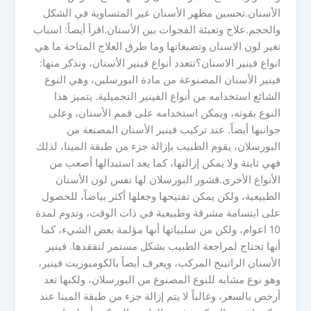
الأسنان.تحسين مظهر الأسنان غير المتساوية في الشكل
والحجم.علاج وتعبئة الفجوات بين الأسنان.اقرأ أيضاً: اسباب
تغير لون الاسنان وتصبغاتها وما طرق العلاج المتاحة ما هي
انواع فينير الاسنان؟تتعدد أنواع فينير الأسنان، ونذكر منها:
فينير الأسنان المصنوعة من مادة البورسلين، وهي النوع
الشائع استخدامه من أنواع الفينير التجميلية. يتميز هذا
النوع بقوته، ويمكن استخدامه على قمم الأسنان، وعلى
جوانبها أيضاً. عند تركيب فينير الأسنان المصنعة من
البورسلان، يقوم الطبيب بإزالة جزء من طبقة المينا، لذلك
فهي ثابتة ولا يمكن إزالتها، كما يعد استبدالها أصعب من
الأنواع الأخرى.قشور البورسلان لها نفس لون الأسنان
الطبيعية، ولكن يمكن تفتيحها وجعلها أكثر بياضاً، للحصول
على ابتسامة مشرقة وطبيعية في ذات الوقت، وتدوم لمدة
10 اعوام، ولكن من سلبياتها أنها مؤلمة بعض الشيء، كما
أنها تحتاج لمراجعة الطبيب بشكل مستمر لتفقدها. فينير
الأسنان الراتينج المركب، ويعرف أيضاً بالكومبوزيت فينير،
وهو نوع مشابه للنوع المصنوع من البورسلان، ولكنها تعد
أرخص بالسعر، وغالباً لا يتم إزالة جزء من طبقة المينا عند