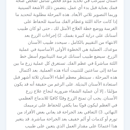
اسنان سيرغب في تحديد موعد فحص شامل لفحص صحة
فمك بعناية قبل بدء أي عمل. يتضمن ذلك الأشعة السينية
وربما التصوير ثلاثي الأبعاد. هذه المرحلة مطلوبة لتحديد ما
إذا كانت حالة اللثة وعظام الفك مناسبة للحفاظ على
الغرسة ووضع خطة العلاج الأمثل لك ، حتى لو كان طبيب
أسنانك على دراية كبيرة بفمك. 2) إجراءات الزرع بعد
الانتهاء من التقييم بالكامل ، سيحدد طبيب الأسنان
موعدك. العملية هي الخطوة الأولى الأساسية في عملية
الزرع. سيضع طبيب أسنانك غرسة التيتانيوم أسفل خط
اللثة مباشرةً في عظم الفك. تستغرق كل عملية زرع ما بين
ساعة إلى ساعتين للتثبيت أثناء هذه العملية. بعد اكتمال
هذه المرحلة ، سينتظر معظم أطباء الأسنان ثلاثة أشهر قبل
استعادة الأسنان البديلة. على الرغم من حقيقة أنه قد يكون
مؤلمًا ، إلا أن عملية الشفاء ضرورية لنجاح علاج زرع
الأسنان. يجب أن تمنح الزرع وقتًا كافيًا للاندماج العظمي
في العظم ليكون قويًا بما يكفي للحفاظ على ترميمك
النهائي. 3) التعافي بعد الجراحة قد يعاني بعض الأفراد من
تورم أو كدمات أو ألم خفيف بعد الجراحة مباشرة. قد يتغير
هذا اعتمادًا على مقدار العمل الذي يتعين على طبيب