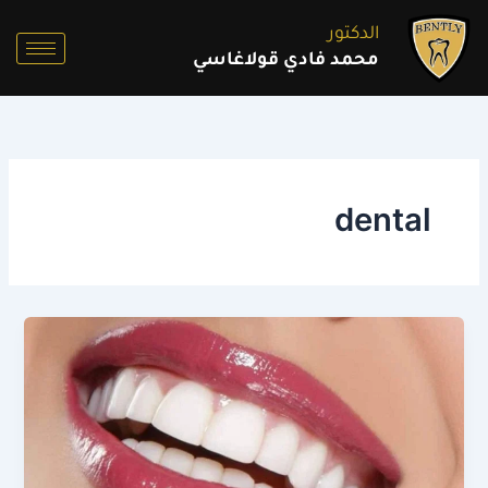
خطي
الدكتور
لى
محمد فادي قولاغاسي
لمحتوى
dental