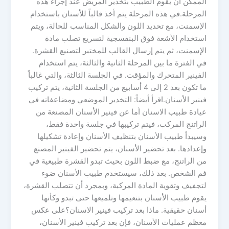
الممكن أن يقوم الطبيب بتخدير المريض عند إجراء هذه
المرحلة.في هذه المرحلة يتم أخذ قالباً للأسنان باستخدام
الإسمنت، مع تحديد اللون والشكل المناسب للحالة، ويتم
استخدام الأشعة فوق البنفسجية لتسريع تصلب مادة
الإسمنت، ثم يتم إرسال القالب للمختبر لتصنيع القشرة.
في الفترة ما بين المرحلة الثانية والثالثة، يتم استخدام
الفينير المتحرك والمؤقت. في الجلسة الثالثة، والتي غالباً
ما تكون بعد 2 إلى 4 أسابيع من الجلسة الثانية، يتم تركيب
فينير الأسنان.اقرأ أيضاً: التخدير الموضعي ومضاعفاته في
عيادة طبيب الاسنان أما عن فينير الأسنان المصنعة من
الراتنج المركب، فيتم تركيبها في جلسة واحدة فقط،
وسيبدأ طبيب الأسنان بتنظيف الأسنان وإعادة تشكيلها
وإعدادها. بعد تحضير الأسنان، يتم تحضير الفينير المصنع
من الراتنج، مع ضبط اللون بحيث تبدو القشرة طبيعية في
فم الشخص. بعد ذلك، سيستخدم طبيب الأسنان ضوء
لتجفيف وتقوية المادة المركبة، وبمجرد أن تتصلب القشرة،
يقوم طبيب الأسنان بتنعيمها وتلميعها حتى تبدو وكأنها
أسنان حقيقية. ماذا بعد تركيب فينير الاسنان؟على عكس
معظم عمليات الأسنان، فإن بعد تركيب فينير الأسنان،