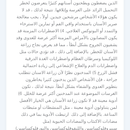
الذين يضغطون ويطحنون أسنانهم كثيرًا يتعرضون لخطر
التحميل الزائد على الغرسة وإتلافها. نتيجة لذلك ، قد لا
يكون هؤلاء الأشخاص مرشحين جيدين. أولاً ، يجب معالجة
صرير الأسنان باستخدام واقي الفم أو تمارين الاسترخاء
والتمدد أو البوتوكس العلاجي. 4) الاضطرابات المزمنة قد
يكون المصابون بالأمراض المزمنة أكثر عرضة للعدوى وقد
يشفيون الجروح بشكل أبطأ ، مما قد يعرض نجاح زراعة
الأسنان للخطر. بالإضافة إلى ذلك ، قد تؤدي حالات مثل
اللوكيميا وسرطان العظام واضطرابات الغدة الدرقية
واضطرابات الدم والعلاج الإشعاعي إلى زيادة احتمالية
فشل الزرع 5) المدخنون نظرًا لأن زراعة الاسنان تتطلب
جراحة ، فإن الأشخاص الذين يدخنون كثيرا يخاطرون
بتطوير العدوى والشفاء بشكل أبطأ. نتيجة لذلك ، تكون
الغرسات الموضوعة عند المدخنين أكثر عرضة للخلل. 6)
أدوية معينة قد لا تكون زراعة الأسنان هي الخيار الأفضل
لمن يتناولون أدوية معينة ، مثل المنشطات أو مثبطات
المناعة. بالإضافة إلى ذلك ارتبطت الأدوية بما في ذلك
مضادات الاكتئاب والمضادات الحيوية (مثل
سيبروفلوكساسين والليفوفلوكساسين والنورفلوكساسين)