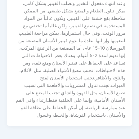
وعند انتهاء مفعول التخدير وتصلب الفينير بشكل كامل،
يمكن تناول الطعام والمضغ بشكل طبيعي. من الممكن
ملاحظة بقع خشنة على الفينير، وتكون غالباً من المواد
المستخدمة في تصنيع الفينير، ولكن غالباً ما تختفي مع
مرور الوقت، وفي حال استمرارها، يمكن مراجعة الطبيب
لتنعيمها وإزالتها. عادة ما تدوم فينير الأسنان المصنعة من
البورسلان 10-15 عام، أما المصنعة من الراتينج المركب،
إنها تدوم لمدة 2-5 أعوام، وهناك بعض الاحتياطات التي
تساعد على الحفاظ على فينير الأسنان ومنع تلفه، ومن
هذه الاحتياطات: تجنب مضغ الأشياء الصلبة، مثل الأقلام،
والثلج، والأظافر.تجنب استخدام الأسنان لفتح
العبوات.تجنب تناول المشروبات والأطعمة التي تسبب
تصبغ الأسنان، مثل القهوة والشاي.تجنب المضغ على
الأسنان الأمامية، وإنما على الخلفية فقط.ارتداء واقي الفم
عند ممارسة الرياضة، إن أمكن.الحفاظ على نظافة الفم
والأسنان، باستخدام الفرشاة، والخيط، وغسول