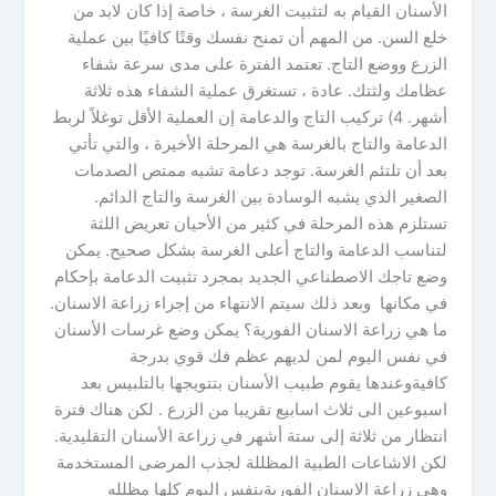
الأسنان القيام به لتثبيت الغرسة ، خاصة إذا كان لابد من
خلع السن. من المهم أن تمنح نفسك وقتًا كافيًا بين عملية
الزرع ووضع التاج. تعتمد الفترة على مدى سرعة شفاء
عظامك ولثتك. عادة ، تستغرق عملية الشفاء هذه ثلاثة
أشهر. 4) تركيب التاج والدعامة إن العملية الأقل توغلاً لربط
الدعامة والتاج بالغرسة هي المرحلة الأخيرة ، والتي تأتي
بعد أن تلتئم الغرسة. توجد دعامة تشبه ممتص الصدمات
الصغير الذي يشبه الوسادة بين الغرسة والتاج الدائم.
تستلزم هذه المرحلة في كثير من الأحيان تعريض اللثة
لتناسب الدعامة والتاج أعلى الغرسة بشكل صحيح. يمكن
وضع تاجك الاصطناعي الجديد بمجرد تثبيت الدعامة بإحكام
في مكانها وبعد ذلك سيتم الانتهاء من إجراء زراعة الاسنان.
ما هي زراعة الاسنان الفورية؟ يمكن وضع غرسات الأسنان
في نفس اليوم لمن لديهم عظم فك قوي بدرجة
كافيةوعندها يقوم طبيب الأسنان بتتويجها بالتلبيس بعد
اسبوعين الى ثلاث اسابيع تقريبا من الزرع . لكن هناك فترة
انتظار من ثلاثة إلى ستة أشهر في زراعة الأسنان التقليدية.
لكن الاشاعات الطبية المظللة لجذب المرضى المستخدمة
وهي زراعة الاسنان الفوريةبنفس اليوم كلها مظلله