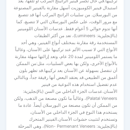
تركيبها.في حال تكسر فينير الراتينج المركب أو تلفها، يعد
استبدال فينير الكومبوزيت أسهل مقارنة بالفينير المصنوعة
من البورسلان. من سلبيات الراتنج المركب أنها قد تتصبغ
مع مرور الوقت، على عكس البورسلان التي لا تتصبغ، كما
أنها تدوم حوالي 5 أعوام فقط. عدسات الأسنان اللومينير
(بالإنجليزية: Lumineers)، تعد من أكثر الطبقات
المستخدمة رقة مقارنة بمختلف أنواع الفينير، وهي أحد
الأنواع التي لا تسبب الألم عند تركيبها على الأسنان، وغالباً
ما يستمر اللومينير لمدة 20 عام، وتعد إزالتها سهلة مقارنة
بالأنواع الأخرى، ولكن بها بعض السلبيات، مثل:من الممكن
أن تنفصل بسهولة عن الأسنان بعد تركيبها.قد تظهر بلون
أغمق من الطبيعي.قد يعتقد البعض أنها رقيقة جداً، وبالتالي
عدم تفضيل استخدام هذه النوعية من فينير
الأسنان.عدسات الجزء الداخلي من السن (بالإنجليزية:
Palatal Veneers)، وغالباً ما تكون مصنعة من الذهب، ولكن
من الممكن أن تكون مصنعة من البورسلان أيضاً. عادة ما
يستخدم هذا النوع في الجزء الداخلي من الأسنان،
وتستخدم لتثبيت حشوات الأسنان.الفينير المتحرك
(بالإنجليزية: Non- Permenant Veneers)، وهي المرحلة