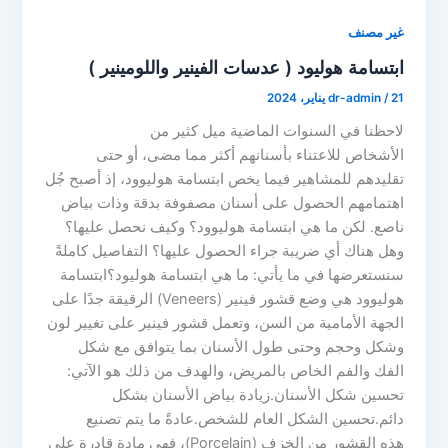
غير مصنف
ابتسامة هوليود ( عدسات الفينير واللومينير )
21 يناير، 2024
/
dr-admin
لاحظنا في السنوات الماضية ميل كثير من
الأشخاص للاعتناء بأسنانهم أكثر مما مضى، أو حتى
تقليدهم للمشاهير فيما يخص ابتسامة هوليوود، إذ أصبح جُل
اهتمامهم الحصول على أسنان مصفوفة بدقة وذات بياض
ناصع. لكن ما هي ابتسامة هوليوود؟ وكيف نحصل عليها؟
وهل هناك أي ضريبة جراء الحصول عليها؟ التفاصيل كاملةً
سنستعرضها في ما يأتي: ما هي ابتسامة هوليود؟ابتسامة
هوليوود هي وضع قشور فينير (Veneers) الرقيقة جدًا على
الجهة الأمامية من السن، وتعمل قشور فينير على تغيير لون
وشكل وحجم وحتى طول الأسنان بما يتوافق مع شكل
الفك والفم الخاص بالمريض، والهدف من ذلك هو الآتي:
تحسين شكل الأسنان.زيادة بياض الأسنان بشكل
دائم.تحسين الشكل العام للشخص.عادةً ما يتم تصنيع
هذه القشور من الخزف (Porcelain)، فهي مادة قادرة على