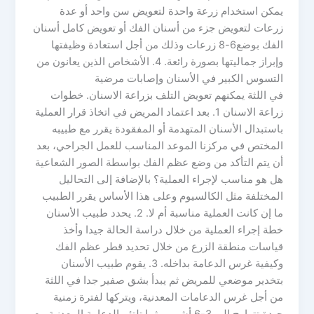
يمكن استخدام زرعة واحدة لتعويض سن واحد أو عدة
زرعات لتعويض جزء من أسنان الفك أو تعويض كامل أسنان
الفك بوضع6-8 زرعات وذلك من أجل استعادة وظيفتها
وإبراز جماليتها بصورة رائعة. 4. الأشخاص الذين يعانون من
التسوس الكبير في الأسنان وإصابات مرضية
في اللثة يمكنهم تعويض التلف بزراعة الاسنان. خطوات
زراعة الاسنان 1. بعد اعتماد المريض في اتخاذ قرار العملية
باستبدال الأسنان المتهدمة أو المفقودة يقرر مع طبيبه
المختص في مركزنا الموعد المناسب للعمل الجراحي، بعد
أن يتم التأكد من وضع عظم الفك بواسطة الصور الشعاعية
هل هو مناسب لإجراء العملية؟ بالإضافة إلى التحاليل
المختلفة مثل الكالسيوم وعلى هذا الأساس يقرر الطبيب
ما إن كانت العملية مناسبة أم لا. 2. يحدد طبيب الأسنان
خطة إجراء العملية من خلال دراسة الحالة جيدا وأخذ
قياسات منطقة الزرع من خلال تحديد قطر عظم الفك
وكيفية غرس الدعامة بداخله. 3. يقوم طبيب الأسنان
بتخدير موضعي للمريض ثم يبدأ بشق صفير جدا في اللثة
من أجل غرس الدعامات المعدنية، ويتركها لفترة زمنية
جيدة تتراوح إلى 3-6 أشهر ريثما تلتئم الدعامة المعدنية مع