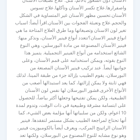
الأسنان دون الشعور بالألم، مثل: علاج تصبغات الأسنان
واصفرارها.علاج تكسر الأسنان وتآكلها.علاج تسوس
الأسنان.تحسين مظهر الأسنان غير المتساوية في الشكل
والحجم.علاج وتعبئة الفجوات بين الأسنان.اقرأ أيضاً: اسباب
تغير لون الاسنان وتصبغاتها وما طرق العلاج المتاحة ما هي
انواع فينير الاسنان؟تتعدد أنواع فينير الأسنان، ونذكر منها:
فينير الأسنان المصنوعة من مادة البورسلين، وهي النوع
الشائع استخدامه من أنواع الفينير التجميلية. يتميز هذا
النوع بقوته، ويمكن استخدامه على قمم الأسنان، وعلى
جوانبها أيضاً. عند تركيب فينير الأسنان المصنعة من
البورسلان، يقوم الطبيب بإزالة جزء من طبقة المينا، لذلك
فهي ثابتة ولا يمكن إزالتها، كما يعد استبدالها أصعب من
الأنواع الأخرى.قشور البورسلان لها نفس لون الأسنان
الطبيعية، ولكن يمكن تفتيحها وجعلها أكثر بياضاً، للحصول
على ابتسامة مشرقة وطبيعية في ذات الوقت، وتدوم لمدة
10 اعوام، ولكن من سلبياتها أنها مؤلمة بعض الشيء، كما
أنها تحتاج لمراجعة الطبيب بشكل مستمر لتفقدها. فينير
الأسنان الراتينج المركب، ويعرف أيضاً بالكومبوزيت فينير،
وهو نوع مشابه للنوع المصنوع من البورسلان، ولكنها تعد