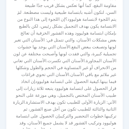
مقاومة البقع، كما أنها تعكس بشكل قريب جدًا طبيعة
السن، لتكون أشبه بابتسامة طبيعية وليست مصطنعة. لمَ
يتم اللجوء لابتسامة هوليوود؟إن اللجوء إلى هذا النوع من
الابتسامة يكون بهدف التجميل بشكل رئيس، لكن بالطبع
بإمكان ابتسامة هوليوود وهذه القشور الخزفية أن تعالج
بعض مشكلات الأسنان، والتي تتمثل في: الأسنان التي تغير
لونها وتصبغت ببعض البقع.الأسنان التي يوجد بها حشوات
تجميلية كبيرة، والتي فقدت لونها وأصبحت مختلفة عن لون
الأسنان المجاورة.الأسنان التي تكسرت.الأسنان التي تعاني
من الانحراف أو غير المتساوية في الحجم والطول وشكلها
غير ملائم مع باقي الأسنان.الأسنان التي تحوي فراغات
فيما بينها.كيفية الحصول على ابتسامة هوليوودإن اتخاذ
قرار الحصول على ابتسامة هوليوود يتبعه ثلاثة زيارات إلى
طبيب الأسنان المختص بالتجميل، وهي موزعة على النحو
الآتي: الزيارة الأولى للطبيب تكون بهدف الاستشارة.الزيارة
الثانية والثالثة للطبيب تكون من أجل صنع القشور، ثم
تركيبها.خطوات التحضير والتركيبإن الحصول على ابتسامة
هوليوود وتركيب القشور قد لا يشمل جميع الأسنان، وقد