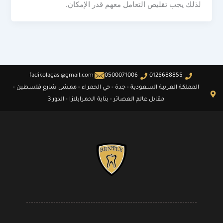
لذلك يجب تقليص التعامل معهم قدر الإمكان.
fadikolagasi@gmail.com
0500071006
0126688855
المملكة العربية السعودية - جدة - حي الحمراء - ممشى شارع فلسطين -
مقابل عالم العصائر - بناية الحمرابلازا - الدور 3