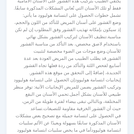
يكتفي الطبيب بتركيب هذه القشور على الأسنان الأمامية
فقط أو تلك الأسنان التي تُعاني المشكلات المذكورة سابقًا.
تشمل خطوات الحصول على ابتسامة هوليوود ما يأتي:
وضع القشور على أسنان المريض للتأكد من اللون والحجم،
إذ سيكون بإمكانه تهذيب القشور وفق المطلوب إن لم تكن
مناسبة.تنظيف الأسنان لتركيب القشور بشكل نهائي
باستخدام لاصق مخصص، بعد التأكد من مناسبة القشور
للأسنان.وضع موجات من الضوء مخصصة لتثبيت
القشور.قد يطلب الطبيب من المريض العودة بعد عدة
أسابيع لفحص اللثة والتأكد من ردة فعلها تجاه القشور
الجديدة، إضافةً إلى التحقق من موقع هذه القشور.
إيجابيات ابتسامة هوليوودإن الحصول على ابتسامة هوليوود
وتركيب القشور يضمن للمريض الإيجابيات الآتية: توفر منظر
طبيعي للأسنان بشكل أجمل.تحمي الأسنان من البقع
المختلفة، وبالتالي تبقى بيضاء لفترة طويلة من الزمن،
حيث أن القشور الخزفية مقاومة للتصبغات.تساعد
في الحصول على ابتسامة جميلة مع تصحيح بعض مشكلات
الأسنان المذكورة سابقًا بسهولة وبعيدًا عن الألم.سلبيات
ابتسامة هوليوودأما في ما يخص سلبيات ابتسامة هوليوود