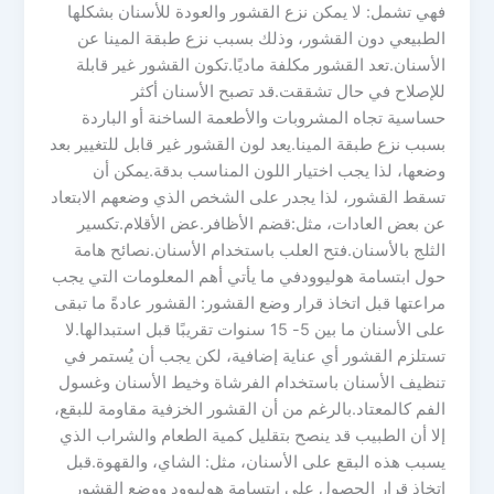
فهي تشمل: لا يمكن نزع القشور والعودة للأسنان بشكلها
الطبيعي دون القشور، وذلك بسبب نزع طبقة المينا عن
الأسنان.تعد القشور مكلفة ماديًا.تكون القشور غير قابلة
للإصلاح في حال تشققت.قد تصبح الأسنان أكثر
حساسية تجاه المشروبات والأطعمة الساخنة أو الباردة
بسبب نزع طبقة المينا.يعد لون القشور غير قابل للتغيير بعد
وضعها، لذا يجب اختيار اللون المناسب بدقة.يمكن أن
تسقط القشور، لذا يجدر على الشخص الذي وضعهم الابتعاد
عن بعض العادات، مثل:قضم الأظافر.عض الأقلام.تكسير
الثلج بالأسنان.فتح العلب باستخدام الأسنان.نصائح هامة
حول ابتسامة هوليوودفي ما يأتي أهم المعلومات التي يجب
مراعتها قبل اتخاذ قرار وضع القشور: القشور عادةً ما تبقى
على الأسنان ما بين 5- 15 سنوات تقريبًا قبل استبدالها.لا
تستلزم القشور أي عناية إضافية، لكن يجب أن يُستمر في
تنظيف الأسنان باستخدام الفرشاة وخيط الأسنان وغسول
الفم كالمعتاد.بالرغم من أن القشور الخزفية مقاومة للبقع،
إلا أن الطبيب قد ينصح بتقليل كمية الطعام والشراب الذي
يسبب هذه البقع على الأسنان، مثل: الشاي، والقهوة.قبل
اتخاذ قرار الحصول على ابتسامة هوليوود ووضع القشور