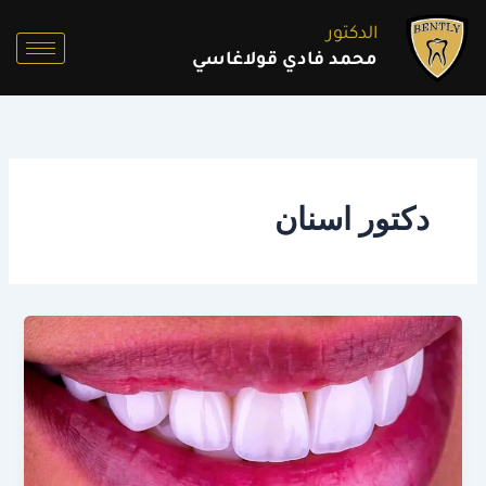
خطي
الدكتور
لى
محمد فادي قولاغاسي
لمحتوى
دكتور اسنان