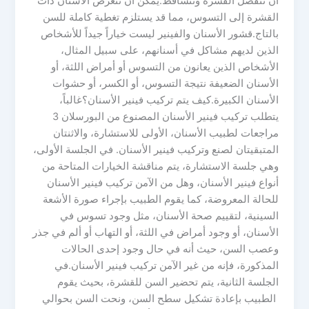
أن تنفصل القشرة وتتساقط.يمكن أن تتعرض الأسنان ذات
القشرة إلى التسوس، مما قد يستلزم تغطية كاملة للسن
بالتاج.قشور الأسنان والفينير ليست خياراً جيداً للأشخاص
الذين لديهم مشاكل في أسنانهم، على سبيل المثال،
الأشخاص الذين يعانون من التسوس أو أمراض اللثة، أو
الأسنان الضعيفة نتيجة التسوس، أو الكسر، أو حشوات
الأسنان الكبيرة.كيف يتم تركيب فينير الأسنان؟غالباً،
يتطلب تركيب فينير الأسنان المصنوع من البورسلان 3
مراجعات لطبيب الأسنان، الأولى للاستشارة، والاثنتان
المتبقيتان لصنع وتركيب فينير الأسنان. في الجلسة الأولى،
وهي جلسة الاستشارة، يتم مناقشة الخيارات المتاحة من
أنواع فينير الأسنان، وهل من الآمن تركيب فينير الأسنان
للحالة المعروضة، كما يقوم الطبيب بإجراء صورة الأشعة
السينية، لتقييم صحة الأسنان، مثل وجود تسوس في
الأسنان، أو وجود أمراض في اللثة، أو التهاب أو ألم في جذر
وعصب السن، حيث أنه في حال وجود إحدى الحالات
المذكورة، فإنه من غير الآمن تركيب فينير الأسنان.في
الجلسة الثانية، يتم تحضير السن للقشرة، بحيث يقوم
الطبيب بإعادة تشكيل سطح السن، ونحت السن بحوالي