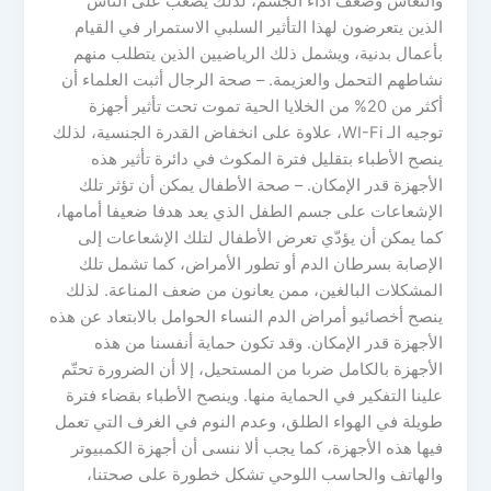
والنعاس وضعف أداء الجسم، لذلك يصعب على الناس
الذين يتعرضون لهذا التأثير السلبي الاستمرار في القيام
بأعمال بدنية، ويشمل ذلك الرياضيين الذين يتطلب منهم
نشاطهم التحمل والعزيمة. – صحة الرجال أثبت العلماء أن
أكثر من 20% من الخلايا الحية تموت تحت تأثير أجهزة
توجيه الـ WI-Fi، علاوة على انخفاض القدرة الجنسية، لذلك
ينصح الأطباء بتقليل فترة المكوث في دائرة تأثير هذه
الأجهزة قدر الإمكان. – صحة الأطفال يمكن أن تؤثر تلك
الإشعاعات على جسم الطفل الذي يعد هدفا ضعيفا أمامها،
كما يمكن أن يؤدّي تعرض الأطفال لتلك الإشعاعات إلى
الإصابة بسرطان الدم أو تطور الأمراض، كما تشمل تلك
المشكلات البالغين، ممن يعانون من ضعف المناعة. لذلك
ينصح أخصائيو أمراض الدم النساء الحوامل بالابتعاد عن هذه
الأجهزة قدر الإمكان. وقد تكون حماية أنفسنا من هذه
الأجهزة بالكامل ضربا من المستحيل، إلا أن الضرورة تحتّم
علينا التفكير في الحماية منها. وينصح الأطباء بقضاء فترة
طويلة في الهواء الطلق، وعدم النوم في الغرف التي تعمل
فيها هذه الأجهزة، كما يجب ألا ننسى أن أجهزة الكمبيوتر
والهاتف والحاسب اللوحي تشكل خطورة على صحتنا،