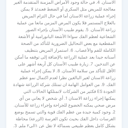
الاسنان. 4. في حالة وجود الأمراض المزمنة المتقدمة الغير
معالجة للمريض مثل السكري أو الضغط فعندئذ لا يمكن
إجراء عملية زراعة الاسنان أما في حال التزام المريض
بالعلاج المستمر فلا يكون المرض المزمن مانعا من عملية
زراعة الأسنان. 5. يقوم طبيب الأسنان بإجراء الصور
الشعاعية لعظم الفك سواءا الأشعة البانورامية أو الأشعة
المقطعية مع بعض التحاليل الضرورية للتأكد من الصحة
الكاملة للفم والأعصاب. 6. استمرار المريض بتنظيف
أسنانه جيدا بعد عملية الزراعة بالإضافة إلى توقفه ما أمكن
عن التدخين. 7. زيارة طبيب الأسنان كل أربعة أشهر على
الأقل للتأكد من سلامة الأسنان. 8. لا يمكن إجراء عملية
زراعة الاسنان لغير البالغين نظرا لعدم اكتمال نمو عظم
الفك. 9. من العوامل الهامة ان تمتلك شركة الزراعة شهادة
الجودة ES فكثير من الشركات لاتمتلكها الحالات التي
يمكنها إجراء زراعة الاسنان 1. أي شخص لا يعاني من أي
مرض صحي يمكنه الخضوع للجراحة وإجراء زراعة للأسنان.
2. وجود كمية جيدة من عظم الفك قوية والتي تسمح بوضع
الغرسات داخل الفك بحيث تكون الغرسة (الزرعة) محاطة
بشكل كامل بعظم طبيعي بسماكة لا تقل عن ١الى٢ ملم. 3.