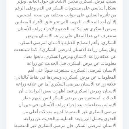
يصيب مرض السكري ملايين الأشخاص حول العالم، ويؤثر
بشكل أساسي على مستويات السكر في الدم وعلى الرغم
من تأثيره السلبي على جوانب مختلفة من صحة الشخص،
إلا أن أحد المجالات المهمة التي تثير قلق الأفراد المصابين
بمرض السكري هو إمكانية الخضوع لإجراء زراعة الأسنان.
سنتعرف في هذا المقال على زراعة الاسنان ومرض
السكري، وأهم النصائح للعناية بالأسنان لمرضى السكر،
وهل يمكن زراعة الاسنان لمرضى السكري؟، كما سنتحدث
عن علاقة زراعة الاسنان ومرض السكري، تابعوا معنا.
معلومات عن مرض السكري قبل الحديث عن زراعة
الاسنان لمرضى السكري، سنتعرف سويًا على أهم
المعلومات عن مرض السكري، ونسردها في نقاط كالتالي:
علاقة زراعة الأسنان بمرضى السكري أما عن علاقة زراعة
الاسنان ومرض السكري فقد أظهرت بعض الدراسات أن
الحالات المستقرة من مرضى السكر ليس لديهم خطر
الإصابة بمضاعفات بعد إجراء زراعة الأسنان، في حين أن
مرضى السكري غير المنضبط لديهم معدلات أعلى من
العدوى وفشل الزرع بعد العملية. وبالحديث عن زراعة
الاسنان لمرضى السكر، فإن مرضى السكري غير المنضبط