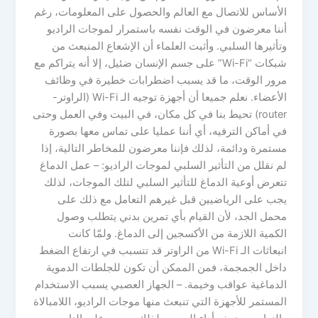
الأساس للاتصال مع العالم والحصول على المعلومات، رغم
أننا معرضون في الوقت نفسه باستمرار لموجات الراديو
وتأثيرها السلبي. وأثبت العلماء أن الإشعاع المنبعث من
شبكات “Wi-Fi” على جسم الإنسان ضئيل، إلا أنه يتراكم مع
مرور الوقت، ما قد يسبب اضطرابات خطيرة في وظائف
الأعضاء. نعلم جميعا أن أجهزة توجيه الـ Wi-Fi (الراوتر-
router) تحيط بنا في كل مكان، في البيت وفي العمل وحتى
في أماكن الترفيه، أي أننا عمليا على تماس معها بصورة
مستمرة ودائمة، لذلك فإننا معرضون للمخاطر التالية، إذا
لم نقلل من التأثير السلبي لموجات الراديو: – عمل الدماغ
تتعرض أوعية الدماغ للتأثير السلبي لتلك الموجات، لذلك
يجب على الرياضيين قبل غيرهم التعامل مع ذلك على
محمل الجد، لأن القيام بأي تمرين بدني يتطلب وصول
الكمية اللازمة من الأكسجين إلى الدماغ. ولمّا كانت
انبعاثات الـ Wi-Fi من الراوتر قد تتسبب في ارتفاع الضغط
داخل الجمجمة، فمن الممكن أن تكون للجلطات الدموية
الدماغية عواقب وخيمة. – الجهاز العصبي يسبب الاستخدام
المستمر للأجهزة التي تنبعث منها موجات الراديو، اللامبالاة