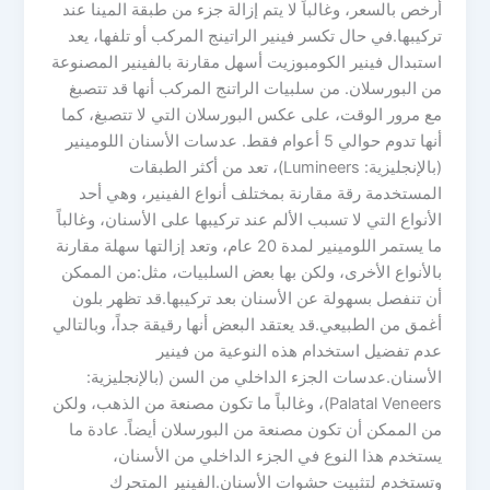
أرخص بالسعر، وغالباً لا يتم إزالة جزء من طبقة المينا عند
تركيبها.في حال تكسر فينير الراتينج المركب أو تلفها، يعد
استبدال فينير الكومبوزيت أسهل مقارنة بالفينير المصنوعة
من البورسلان. من سلبيات الراتنج المركب أنها قد تتصبغ
مع مرور الوقت، على عكس البورسلان التي لا تتصبغ، كما
أنها تدوم حوالي 5 أعوام فقط. عدسات الأسنان اللومينير
(بالإنجليزية: Lumineers)، تعد من أكثر الطبقات
المستخدمة رقة مقارنة بمختلف أنواع الفينير، وهي أحد
الأنواع التي لا تسبب الألم عند تركيبها على الأسنان، وغالباً
ما يستمر اللومينير لمدة 20 عام، وتعد إزالتها سهلة مقارنة
بالأنواع الأخرى، ولكن بها بعض السلبيات، مثل:من الممكن
أن تنفصل بسهولة عن الأسنان بعد تركيبها.قد تظهر بلون
أغمق من الطبيعي.قد يعتقد البعض أنها رقيقة جداً، وبالتالي
عدم تفضيل استخدام هذه النوعية من فينير
الأسنان.عدسات الجزء الداخلي من السن (بالإنجليزية:
Palatal Veneers)، وغالباً ما تكون مصنعة من الذهب، ولكن
من الممكن أن تكون مصنعة من البورسلان أيضاً. عادة ما
يستخدم هذا النوع في الجزء الداخلي من الأسنان،
وتستخدم لتثبيت حشوات الأسنان.الفينير المتحرك