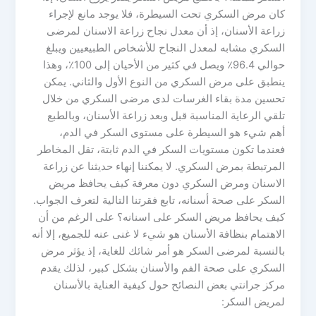
كان مرض السكري تحت السيطرة، فلا يوجد مانع لإجراء
زراعة الأسنان، إذ أن معدل نجاح زراعة الاسنان لمرضى
السكري مشابه لمعدل النجاح للأشخاص الطبيعيين ويبلغ
حوالي 96.4٪ ويصل في كثير من الأحيان إلى 100٪، وهذا
ينطبق على مرض السكري من النوع الأول والثاني. يمكن
تحسين مدة بقاء الغرسات لدى مرضى السكري من خلال
تلقي الرعاية المناسبة قبل وبعد زراعة الأسنان، وبالطبع
أهم شيء هو السيطرة على مستوى السكر في الدم،
فعندما تكون مستويات السكر في الدم ثابتة، تقل المخاطر
المرتبطة بمرض السكري. لا يمكننا إنهاء حديثنا عن زراعة
الاسنان ومرض السكري دون معرفة كيف يحافظ مريض
السكر على صحة أسنانه، تابع فقرتنا التالية لتعرف الجواب.
كيف يحافظ مريض السكر على اسنانه؟ على الرغم من أن
الاهتمام بنظافة الأسنان هو شيء لا غنى عنه للجميع، إلا أنه
بالنسبة لمرضى السكر هو أمر شائك للغاية، إذ يؤثر مرض
السكري على صحة الفم والأسنان بشكل كبير، لذلك يقدم
مركز جرانتي بعض النصائح حول كيفية العناية بالأسنان
لمريض السكر: