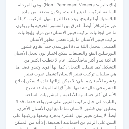
(بالإنجليزية: Non- Permenant Veneers)، وهي المرحلة
السابقة لتركيب الفينير الثابت، وتكون مصنعة من مادة
البلاستيك أو الراتينج، ويعد هذا النوع سهل التركيب، كما أنه
غير مؤلم.اقرأ أيضاً: الفرق بين القشور الخزفية والزريكون
ما هي ايجابيات تركيب فينير الاسنان؟من مزايا وإيجابيات
تركيب فينير الأسنان ما يلي: تعطي مظهر الأسنان
الطبيعي.تتحمل اللثة مادة البورسلان جيداً.تقاوم قشور
البورسلين البقع والتصبغات.يمكن اختيار لون لجعل الأسنان
الداكنة تبدو أكثر بياضاً.بشكل عام لا تتطلب الكثير من
التشكيل كما تتطلب التيجان، كما أنها أقوى وتبدو أفضل.ما
هي سلبيات تركيب فينير الاسنان؟تشمل عيوب فينير
وقشرة الأسنان ما يلي: لا يمكن إزالتها.عادة لا يمكن إصلاح
القشرة في حال تشققها.نظراً لإزالة المينا، قد تصبح
الأسنان أكثر حساسية للأطعمة والمشروبات الساخنة
والباردة.في حال تركيب الفينير على سن واحد فقط، قد لا
يتطابق لون قشور الأسنان تماماً مع لون الأسنان الأخرى.
أيضاً، لا يمكن تغيير لون القشرة بمجرد وضعها وتركيبها على
السن.على الرغم من احتماليته الضعيفة، إلا أنه من الممكن