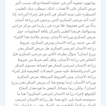
يواجهون صعوبة أكبر في عملية الشفاء وذلك بسبب تأثير
مرض السكر على الأعصاب، لذلك سيطلب منك الطبيب
السيطرة على نسبة السكر في الدم قبل إجراء الزراعة. إذا
كنت أحد مرضى السكري الذين يرغبون في زراعة أسنان
بدلًا من التي فقدوها؛ فلا تتردد في زيارتنا في مركز جرانتي
وسيوافيك فريقنا الطبي بالمركز بكافة المعلومات حول
مريض السكري وزراعة الأسنان، ومدى ملاءمة هذا الإجراء
لك من عدمه. زراعة الاسنان ومرض السكري: شروط
زراعة الأسنان لمرضى السكري هل مريض السكر يقدر
يزرع اسنان؟ سؤال يطرحه الكثير من مرضى السكري قبل
التفكير في زراعة الأسنان، ولعل أهم شرط من شروط
زراعة الاسنان لمرضى السكر هو انضباط مستوى السكر
في الدم والحفاظ عليه ضمن المعدلات الطبيعية قبل إجراء
زراعة الأسنان، ومن الشروط المرتبطة بمرض السكري
وزراعة الأسنان: رُبما يوضح هذا أن مريض السكر يقدر يزرع
اسنان؟، ولكن ربما يتساءل البعض ما هو معدل النجاح
المُتوقع لإجراء زراعة الاسنان لمرضى السكري؟ هذا ما
سنوضحه فيما يلي، تابع معنا. هل زراعة الاسنان لمرضى
السكر ممكنة؟ بالطبع مريض السكر يقدر يزرع اسنان، إذا