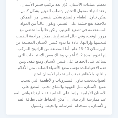
معظم عمليات الأسنان، فإن بعد تركيب فينير الأسنان،
وعند انتهاء مفعول التخدير وتصلب الفينير بشكل كامل،
يمكن تناول الطعام والمضغ بشكل طبيعي. من الممكن
ملاحظة بقع خشنة على الفينير، وتكون غالباً من المواد
المستخدمة في تصنيع الفينير، ولكن غالباً ما تختفي مع
مرور الوقت، وفي حال استمرارها، يمكن مراجعة الطبيب
لتنعيمها وإزالتها. عادة ما تدوم فينير الأسنان المصنعة من
البورسلان 10-15 عام، أما المصنعة من الراتينج المركب،
إنها تدوم لمدة 2-5 أعوام، وهناك بعض الاحتياطات التي
تساعد على الحفاظ على فينير الأسنان ومنع تلفه، ومن
هذه الاحتياطات: تجنب مضغ الأشياء الصلبة، مثل الأقلام،
والثلج، والأظافر.تجنب استخدام الأسنان لفتح
العبوات.تجنب تناول المشروبات والأطعمة التي تسبب
تصبغ الأسنان، مثل القهوة والشاي.تجنب المضغ على
الأسنان الأمامية، وإنما على الخلفية فقط.ارتداء واقي الفم
عند ممارسة الرياضة، إن أمكن.الحفاظ على نظافة الفم
والأسنان، باستخدام الفرشاة، والخيط، وغسول