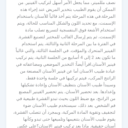
نصف مللميتر، مما يجعل الأمر أسهل لتركيب الفينير. من
الممكن أن يقوم الطبيب بتخدير المريض عند إجراء هذه
المرحلة.في هذه المرحلة يتم أخذ قالباً للأسنان باستخدام
الإسمنت، مع تحديد اللون والشكل المناسب للحالة، ويتم
استخدام الأشعة فوق البنفسجية لتسريع تصلب مادة
الإسمنت، ثم يتم إرسال القالب للمختبر لتصنيع القشرة.
في الفترة ما بين المرحلة الثانية والثالثة، يتم استخدام
الفينير المتحرك والمؤقت. في الجلسة الثالثة، والتي غالباً
ما تكون بعد 2 إلى 4 أسابيع من الجلسة الثانية، يتم تركيب
فينير الأسنان.اقرأ أيضاً: التخدير الموضعي ومضاعفاته في
عيادة طبيب الاسنان أما عن فينير الأسنان المصنعة من
الراتنج المركب، فيتم تركيبها في جلسة واحدة فقط،
وسيبدأ طبيب الأسنان بتنظيف الأسنان وإعادة تشكيلها
وإعدادها. بعد تحضير الأسنان، يتم تحضير الفينير المصنع
من الراتنج، مع ضبط اللون بحيث تبدو القشرة طبيعية في
فم الشخص. بعد ذلك، سيستخدم طبيب الأسنان ضوء
لتجفيف وتقوية المادة المركبة، وبمجرد أن تتصلب القشرة،
يقوم طبيب الأسنان بتنعيمها وتلميعها حتى تبدو وكأنها
أسنان حقيقية. ماذا بعد تركيب فينير الاسنان؟على عكس