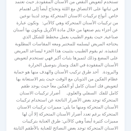
تستخدم لتعويض النقص من الأسنان المفقودة, حيث تعتمد
في ثباتها على الالتصاق مع اللثة وتحتاج أيضاً إلى اهتمام
خاص. أنواع تركيبات الاسنان المتحركة يوجد لدينا نوعين
من تركيبات الأسنان المتحركة وهي كالآتي: وتكون عبارة
عن أجزاء يتم صنعها من خلال مادة الأكريل ويكون بها أسنان
صناعية, حيث يقوم الطبيب بعمل مخطط للشكل الذي
يحتاجه المريض ليسلمه للمختبر ومعه المقاسات المطلوبة
لتنفيذه. ثم يقوم الطبيب بتثبيت هذا الجزء ليساعد المريض
على المضغ وذلك لتميزها بثبات أكبر فهي تستخدم لتعويض
الأسنان المفقودة في الفك وتمتاز بتوصيل الحرارة
والبرودة. أحد طرق تركيب الأسنان والهدف منها هو حماية
عظام الفكين من الذوبان مع الوقت حيث يتم الاستعانة بها
لتعويض فك أسنان كامل أو الفكين معاً حيث يوجد طقم
كامل للفك السفلي والعلوي. أضرار تركيبات الاسنان
المتحركة توجد بعض الأضرار الناتجة عن استخدام تركيبات
الأسنان المتحركة ومنها ما يلي: مميزات تركيبات الاسنان
المتحركة برغم تعدد أضرار الأسنان المتحركة إلا أن لها
مميزات كثيرة أيضاً وهي كالآتي: طرق العناية بتركيبات
الاسنان المتحركة توجد بعض النصائح للعناية بالأطقم الثابتة