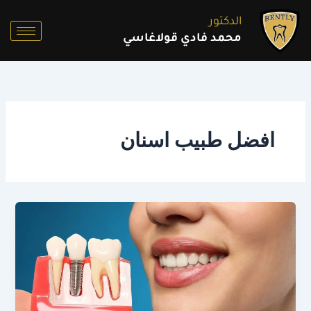
خطي
الدكتور
لى
محمد فادي قولاغاسي
لمحتوى
افضل طبيب اسنان