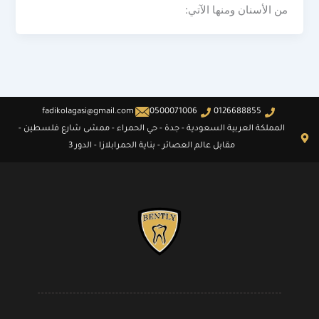
من الأسنان ومنها الآتي:
fadikolagasi@gmail.com
0500071006
0126688855
المملكة العربية السعودية - جدة - حي الحمراء - ممشى شارع فلسطين -
مقابل عالم العصائر - بناية الحمرابلازا - الدور 3