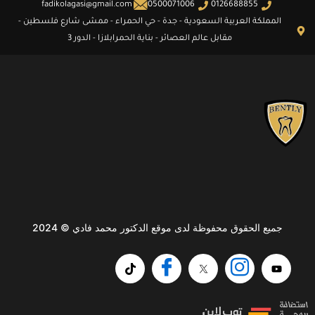
fadikolagasi@gmail.com
0500071006
0126688855
المملكة العربية السعودية - جدة - حي الحمراء - ممشى شارع فلسطين -
مقابل عالم العصائر - بناية الحمرابلازا - الدور 3
جميع الحقوق محفوظة لدى موقع الدكتور محمد فادي © 2024